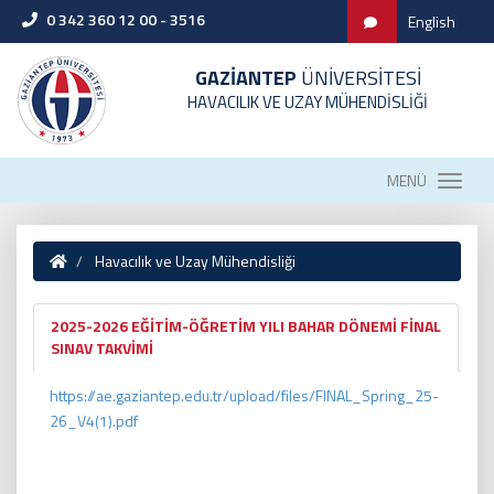
0 342 360 12 00 - 3516
English
GAZİANTEP
ÜNİVERSİTESİ
HAVACILIK VE UZAY MÜHENDİSLİĞİ
MENÜ
Havacılık ve Uzay Mühendisliği
2025-2026 EĞİTİM-ÖĞRETİM YILI BAHAR DÖNEMİ FİNAL
SINAV TAKVİMİ
https://ae.gaziantep.edu.tr/upload/files/FINAL_Spring_25-
26_V4(1).pdf